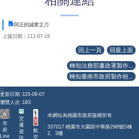
【政府網站資料開放宣告】
阿正的誠實之刀
上版日期：111-07-19
回上一頁
回最上面
轉知法務部廉政署製作...
轉知臺南市政府製作校...
:::
更新日期
115-08-07
瀏覽人次
183
本網站為桃園市政府版權所有
交
市
通
337017 桃園市大園區中華路298號D棟
府
航
資
2、3樓
Line
空
訊