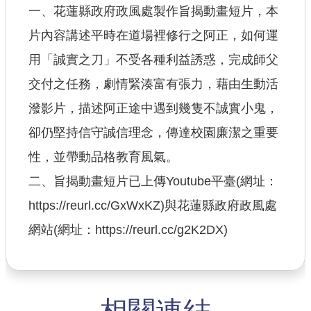
一、花蓮縣政府政風處製作旨揭動畫短片，本
查估
片內容講述平時在道場裡修行之阿正，如何運
用「誠實之刀」不受各種利益誘惑，完成師父
工程
交付之任務，劇情緊湊富有張力，藉由生動活
回首頁
潑影片，描述阿正途中遇到幾隻不誠實小鬼，
桃園市政府
卻仍堅持信守誠信理念，傳達校園廉潔之重要
常見問答
性，並帶動品格教育風氣。
工務局
二、旨揭動畫短片已上傳Youtube平臺(網址：
https://reurl.cc/GxWxKZ)與花蓮縣政府政風處
市政信箱
網站(網址：https://reurl.cc/g2K2DX)
網站導覽
【網站安全政策】
【隱私權政策】
相關連結