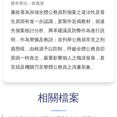
發布單位：政風室
查估
廉政署為加強全體公務員對個案之違法性及發
生原因有進一步認識，爰製作旨揭教材，就違
工程
失個案檢討分析、興革建議及防弊作為進行說
回首頁
明，作為警惕及教訓；並列舉公務員常見之刑
桃園市政府
責態樣，由根源予以防制，呼籲全體公務員切
常見問答
莫因一時貪念，嚴重影響個人之職涯發展，甚
至損及機關乃至整體公務員之清廉形象。
工務局
市政信箱
網站導覽
相關檔案
【網站安全政策】
【隱私權政策】