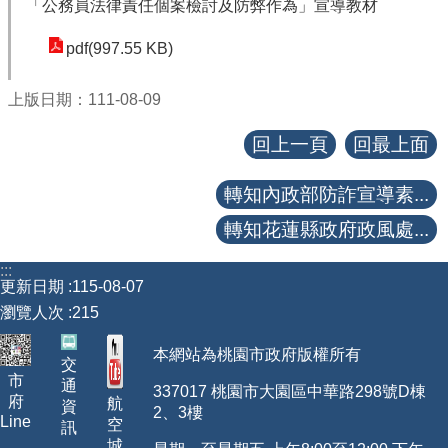
「公務員法律責任個案檢討及防弊作為」宣導教材
【政府網站資料開放宣告】
pdf(997.55 KB)
上版日期：111-08-09
回上一頁
回最上面
轉知內政部防詐宣導素...
轉知花蓮縣政府政風處...
:::
更新日期
115-08-07
瀏覽人次
215
本網站為桃園市政府版權所有
交
市
通
337017 桃園市大園區中華路298號D棟
府
航
資
2、3樓
Line
空
訊
城