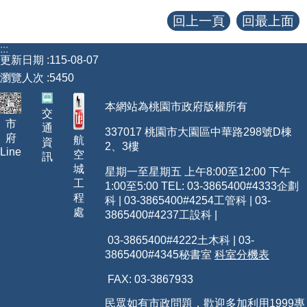
回上一頁
回最上面
查估
:::
工程
更新日期
115-08-07
瀏覽人次
5450
回首頁
本網站為桃園市政府版權所有
交
桃園市政府
市
通
337017 桃園市大園區中華路298號D棟
府
航
資
2、3樓
常見問答
Line
空
訊
城
星期一至星期五 上午8:00至12:00 下午
工務局
工
1:00至5:00 TEL: 03-3865400
#4333
企劃
程
科 | 03-3865400#4254工管科 | 03-
市政信箱
處
3865400#4237工設科 |
網站導覽
03-3865400#4222土木科 | 03-
3865400#4345秘書室
科室分機表
【網站安全政策】
FAX: 03-3867933
【隱私權政策】
民眾如有市政問題，歡迎多加利用1999專