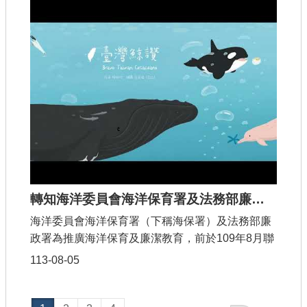
則，以合法管道解決債務問題？本片藉由擬人化海
洋生物為主角，以輕鬆詼諧方式，解說如何遵守廉
政法令，以及公務機密之定義、機密類型、洩密刑
責及檢舉洩密案件之管道等，傳達嚴防洩密守護國
安、不受利誘堅行正道之重要性。
轉知海洋委員會海洋保育署及法務部廉政署聯名製作「臺灣鯨讚海洋保育廉政繪本」動畫影片
海洋委員會海洋保育署（下稱海保署）及法務部廉
政署為推廣海洋保育及廉潔教育，前於109年8月聯
名出版「臺灣鯨讚」海洋保育廉政繪本，廣受好
113-08-05
評，爰就繪本內容轉化為影片模式，並以生動活潑
之動畫效果，使學童更易於理解公職人員利益迴
避、鯨豚保育、海廢再利用、水下噪音等與海洋保