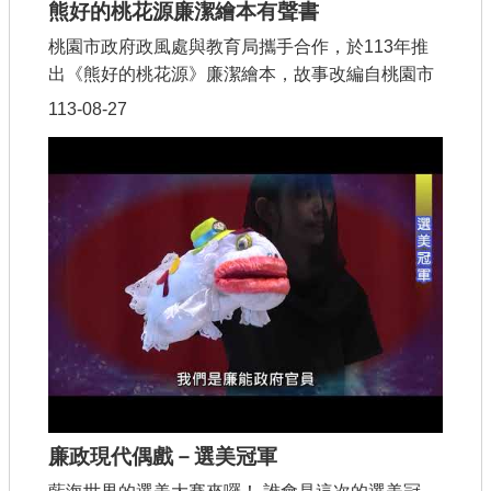
熊好的桃花源廉潔繪本有聲書
桃園市政府政風處與教育局攜手合作，於113年推
出《熊好的桃花源》廉潔繪本，故事改編自桃園市
111年度推動品格教育計畫之「童心寫力·筆出好故
113-08-27
事」創作徵文比賽得獎作品，繪製插畫並製作有聲
書，由桃園市楊梅區瑞埔國小同學配音，共同推廣
校園誠信、廉潔之品格教育。
廉政現代偶戲－選美冠軍