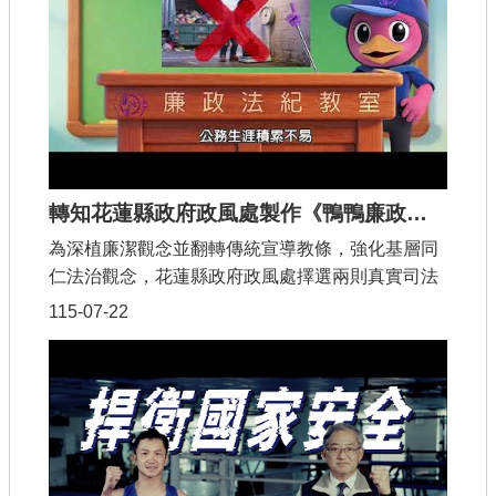
查估
工程
回首頁
桃園市政府
轉知花蓮縣政府政風處製作《鴨鴨廉政學堂系列六－清潔隊員廉能錦囊》動畫短片
常見問答
為深植廉潔觀念並翻轉傳統宣導教條，強化基層同
仁法治觀念，花蓮縣政府政風處擇選兩則真實司法
工務局
案例，製作旨揭動畫短片，並由花蓮吉祥物「福氣
115-07-22
市政信箱
鴨」及「幸福鴨」擔任廉能講師，期以淺顯易懂之
方式，提醒同仁面對微小利誘應謹守「公器不私
網站導覽
用」原則，若遇請託關說或不正利益誘惑，應依
「公務員廉政倫理規範」於3日內簽報長官並知會
【網站安全政策】
政風單位，唯有落實登錄程序，方能真正守護公務
生涯的安全與清白。
【隱私權政策】