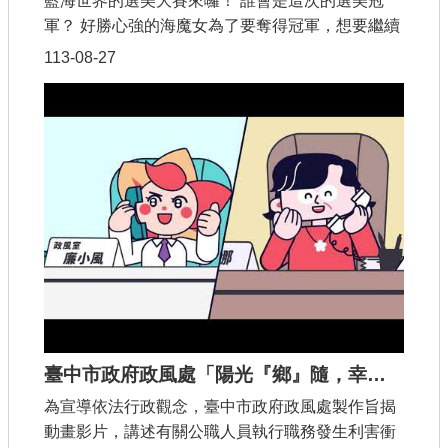
藍海世界的選美大賽來囉！ 誰會是這次的選美冠
軍？ 好勝心強的海魔女為了要奪得冠軍，想要繼續
蟬聯第一名，竟然不擇手段行賄評選委員，還跟海
113-08-27
盜勾結、毒物害人！她會成功嗎？ 而當你發現不公
不義的情事時，你會向政風單位舉報不法嗎？故事
的結局究竟如何呢? 讓我們一同來欣賞桃園市同安
國小創意偶團的精彩演出~~桃園市政府政風處與教
育局為提高公眾認識貪腐之存在、根源、嚴重性及
其所構成之威脅，特別委託桃園市同安國小將廉
潔、誠信及貪腐零容忍等意識納入課程教材或教
案，創新以創新偶劇表演等方式，將廉潔意識及品
德素養扎根學齡前兒童，擴及不同年齡層的小學生
及國高中生以上對象之心中。
臺中市政府政風處「陽光『鄉』隨，幸福『廉』結」動畫影片
為宣導依法行政觀念，臺中市政府政風處製作旨揭
動畫影片，講述有關公職人員執行職務發生利害衝