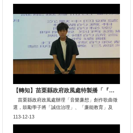
賄賂，那麼幸福將會被摧毀。
【轉知】苗栗縣政府政風處特製播「『音樂廉想』創作歌曲」影音
苗栗縣政府政風處辦理「音樂廉想」創作歌曲徵
選，鼓勵學子將「誠信治理」、「廉能教育」及
「誠實勇敢」等元素融入音樂創作之中，並製播3
113-12-13
首歌曲影片。 有關歌曲名稱及其創作理念分別如
下：(一) 【黑暗交易】：歌詞描述權力、金錢和利