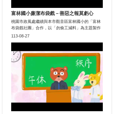
富林國小廉潔布袋戲－善惡之報莫虧心
桃園市政風處繼續與本市觀音區富林國小的「富林
布袋戲社團」合作，以「勿偷工減料」為主題製作
「善惡之報莫虧心」廉潔布袋戲!太平縣新任縣令許
113-08-27
天成，甫上任就決定為鄉親好好修橋補路。經政府
採購法評選程序，修橋工程由工程行的老闆－高明
得標，高明為了日後還有承包工程的機會，很認真
地做好工程把關，嚴格確保工程品質。整修完後，
遇到地震來襲，橋面絲毫無損，縣令從此相信高明
的施工品質。隔年高明再次得標造橋工程，但因地
震緣故，各地建材相繼短缺，價格高漲，高明仔細
盤算如果認真按圖施作，賺不了錢......