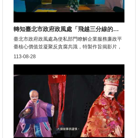
轉知臺北市政府政風處「飛越三分線的夢想」企業服務廉政平臺宣導影片
臺北市政府政風處為使私部門瞭解企業服務廉政平
臺核心價值並凝聚反貪腐共識，特製作旨揭影片，
以青年主角從事籃球運動寓意企業主克服經營挑戰
113-08-28
的過程；以隊友的支持與信任，譬喻產業鏈共同落
實誠信法遵的優質經商環境；以教練戰術指導及啦
啦隊加油鼓勵，隱喻企業服務廉政平臺為企業成就
永續經營的支持後盾，從而強化公私部門廉潔夥伴
關係。