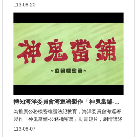
突情事時，應依法踐行迴避程序，以及公務員遇有
113-08-20
職務利害關係者餽贈財物時，應拒絕收受或退還，
並依規辦理廉政倫理事件登錄等。
轉知海洋委員會海巡署製作「神鬼當鋪-公務機密篇」動畫短片
為推廣公務機密維護法紀教育，海洋委員會海巡署
製作「神鬼當鋪-公務機密篇」動畫短片，劇情講述
海龜弟因投資理財不當，深陷債務困境，當面臨金
113-08-07
錢誘惑時，徘徊在神鬼交界間，其能否堅守保密原