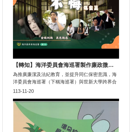
與，經擇選35件舞蹈作品，剪輯於以「誠」長路上‧
與「廉」同行為題之故事主軸中，製成合集影片，
全片由臺中市的國中、高中、大學學子共同演出，
在臺中的幸福角落裡，熱誠舞動青春活力。
【轉知】海洋委員會海巡署製作廉政微電影《不悔-保密篇》
為推廣廉潔及法紀教育，並提升同仁保密意識，海
洋委員會海巡署（下稱海巡署）與世新大學跨界合
作製作旨揭微電影，本片改編自真實案例，藉由劇
113-11-20
中「金錢利誘」及「美色誘惑」2則故事，讓人重
新思考在職場與生活中之道德抉擇，影片最後透過
涉案當事人之現身說法，以親身經歷勸誡觀眾，切
勿貪圖一時利益，選擇錯誤之路而後悔莫及，唯有
堅行正道、不受利誘，始能永不後悔！進而傳達嚴