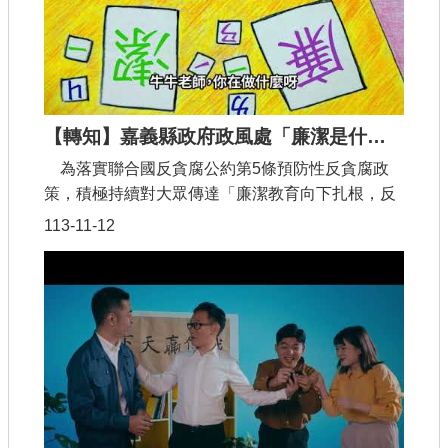
氣！是發生甚麼大事呢？讓犀牛村長必須向每位村
民道歉。影片最後強調公開、透明與廉潔的重要，
以幫助學子建立正確的廉政價值觀。
【轉知】嘉義縣政府政風處「廉潔是什麼？」動畫影片
為落實聯合國反貪腐公約第5條預防性反貪腐政
策，積極持續對大眾傳達「廉潔教育向下扎根，反
貪觀念從小養成」之理念，嘉義縣政府政風處於
113-11-12
112年出版「廉潔是什麼?」繪本，進而於今年度將
繪本改編成動畫，期透過網路無遠弗屆的傳遞，擴
大宣導層面，使誠信教育扎根更為普及，帶動廉潔
風氣。本影片以優良教師競選及校園遊樂器材工程
採購案件等孩童們身邊會發生的實際事件，帶出賄
選及貪污行為造成不良後果，讓孩子們能夠充分了
解廉潔的重要性。