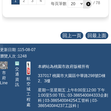
1
2
3
4
/
78
每頁筆數
育及廉潔誠信相關議題，藉此扎根海洋保育及廉潔
教育。
回上一頁
回最上面
:::
更新日期
115-08-07
瀏覽人次
1248
本網站為桃園市政府版權所有
交
市
通
337017 桃園市大園區中華路298號D棟
府
航
資
2、3樓
Line
空
訊
城
星期一至星期五 上午8:00至12:00 下午
工
1:00至5:00 TEL: 03-3865400
#4333
企劃
程
科 | 03-3865400#4254工管科 | 03-
處
3865400#4237工設科 |