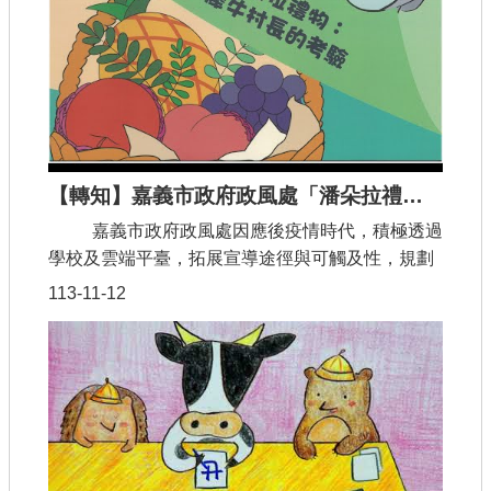
防洩密、守護國安之重要性。
【轉知】嘉義市政府政風處「潘朵拉禮物：犀牛村長的考驗」動畫影片
嘉義市政府政風處因應後疫情時代，積極透過
學校及雲端平臺，拓展宣導途徑與可觸及性，規劃
製作廉潔數位學習教材，提供學童生活教育之課程
113-11-12
學習運用，宣導教材以活潑生動之動畫短片，加入
「公務員廉政倫理規範」與「利益衝突迴避」等主
題，除了表達公務員依法行政的重要，並使學童對
公務員廉政倫理規範及利益衝突迴避等議題有基本
認識。 本影片講述「回嘉村」發生的故事，犀牛
村長收到兔子先生申請建造執照並批准，過程被藍
腹鳥先生發現並告訴黑熊先生，讓黑熊先生非常生