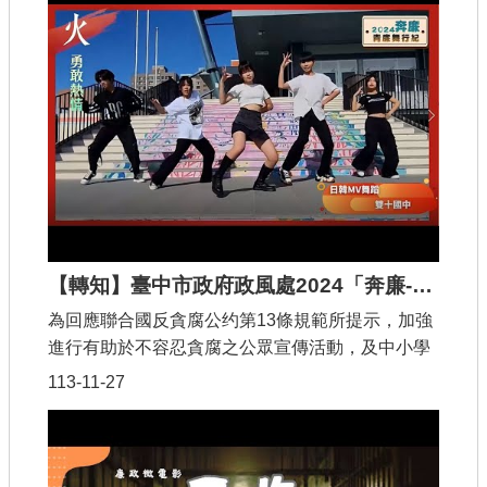
益交換下的黑暗交易，違背良知，正如「檯面下的
握手，多少秘密」揭示隱藏在幕後的貪污腐敗。
「風暴來臨，也要無懼站立」更強調面對權利誘惑
時堅持正義的重要性，「黎明的正義已經來臨」則
呼籲人們睜開眼睛，勇敢揭露真相，象徵正義終會
打破黑暗，回歸光明。(二) 【無愧】：誠實、正
義、守信，這些詞彙賦予在每個人身上時，更多是
自己感受的。每個人心中都有一把尺，審視著自己
的一舉一動。坦然面對自己的那把尺，可以《無
愧》於自己。(三) 【世界凋零之前】：以誠信和正
【轉知】臺中市政府政風處2024「奔廉-青廉舞行紀」舞蹈影集
義為核心，展現面對誘惑與貪婪時的內心掙扎與堅
定信念。歌詞刻畫了在黑暗與迷惘中，人們如何在
為回應聯合國反貪腐公约第13條規範所提示，加強
困境中堅守誠實、正直，並最終擺脫誘惑，找回內
進行有助於不容忍貪腐之公眾宣傳活動，及中小學
心的光明。無論外界如何動盪，正義的力量與誠信
和大學課程等領域之公共教育方案等措施，以提高
113-11-27
的價值永遠不會改變。
公眾認識貪腐之存在、根源、嚴重性及其所構成之
威脅。臺中市政府政風處2024年規劃臺中青廉學院
系列活動，其中「奔廉-青廉舞行紀」校園誠信教
育，則以廉潔舞蹈徵件活動體現，獲得學子熱烈參