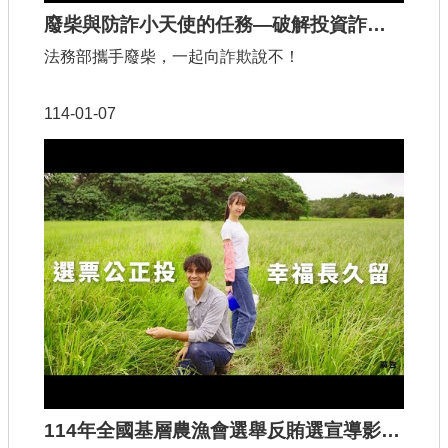
廢柴與防詐小天使的任務—破解投資詐騙（完整版）
法務部攜手廢柴，一起向詐欺說不！
114-01-07
114年全國基層農漁會選舉反賄選宣導影片(客語)