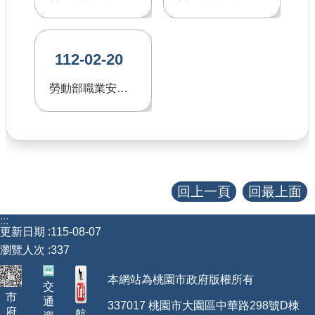
查估
112-02-20
工程
勞動部職業安全衛生署-局限空間作業專區
回首頁
桃園市政府
常見問答
工務局
回上一頁
回最上面
市政信箱
:::
更新日期
115-08-07
網站導覽
瀏覽人次
337
【網站安全政策】
本網站為桃園市政府版權所有
交
市
【隱私權政策】
通
337017 桃園市大園區中華路298號D棟
府
航