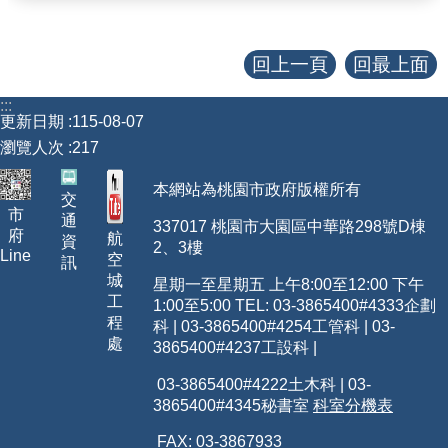
查估
回上一頁
回最上面
工程
:::
更新日期
115-08-07
回首頁
瀏覽人次
217
桃園市政府
本網站為桃園市政府版權所有
交
市
常見問答
通
337017 桃園市大園區中華路298號D棟
府
航
資
2、3樓
Line
工務局
空
訊
城
星期一至星期五 上午8:00至12:00 下午
市政信箱
工
1:00至5:00 TEL: 03-3865400
#4333
企劃
程
科 | 03-3865400#4254工管科 | 03-
網站導覽
處
3865400#4237工設科 |
03-3865400#4222土木科 | 03-
【網站安全政策】
3865400#4345秘書室
科室分機表
【隱私權政策】
FAX: 03-3867933