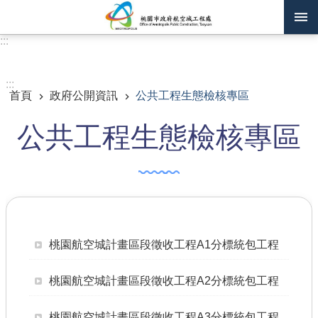
跳到主要內容區塊
:::
進階搜尋
:::
首頁
政府公開資訊
公共工程生態檢核專區
訊息公告
公共工程生態檢核專區
認識我們
機關通訊錄
業務資訊
主題專區
桃園航空城計畫區段徵收工程A1分標統包工程
政府公開資訊
桃園航空城計畫區段徵收工程A2分標統包工程
廉政平臺專區
便民服務
桃園航空城計畫區段徵收工程A3分標統包工程