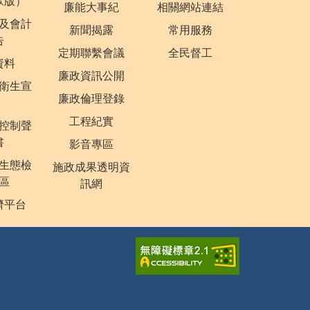
眾版）
廉能大事紀
相關網站連結
及會計
新聞揭露
常用服務
告
定期聯繫會議
全民督工
資料
廉政資訊公開
衛生宣
廉政倫理登錄
工程紀實
控制聲
書
影音專區
生態檢
施政成果透明資
區
訊網
濟平台