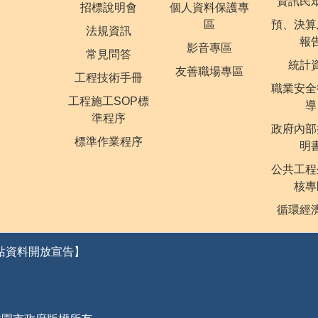
資訊民
招標說明會
個人資料保護專
區
預、決算
法規資訊
報
影音專區
常見問答
統計
友善職場專區
工程技術手冊
職業安全
工程施工SOP標
導
準程序
政府內部
標準作業程序
明
公共工程
核專
循環經
站資料開放宣告】