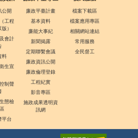
訊公開
廉政平臺計畫
檔案下載區
（工程
基本資料
檔案應用專區
眾版）
廉能大事紀
相關網站連結
及會計
新聞揭露
常用服務
告
定期聯繫會議
全民督工
資料
廉政資訊公開
衛生宣
廉政倫理登錄
工程紀實
控制聲
書
影音專區
生態檢
施政成果透明資
區
訊網
濟平台