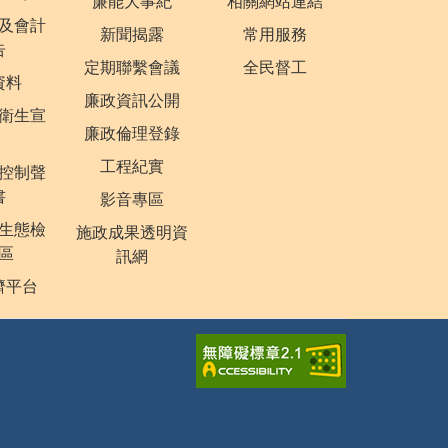
廉能大事紀
相關網站連結
及會計
新聞揭露
常用服務
告
定期聯繫會議
全民督工
資料
廉政資訊公開
衛生宣
廉政倫理登錄
工程紀實
控制聲
書
影音專區
生態檢
施政成果透明資
區
訊網
濟平台