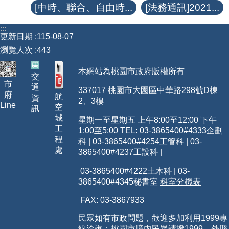
[中時、聯合、自由時...
[法務通訊]2021...
:::
更新日期
115-08-07
瀏覽人次
443
本網站為桃園市政府版權所有
交
市
通
337017 桃園市大園區中華路298號D棟
府
航
資
2、3樓
Line
空
訊
城
星期一至星期五 上午8:00至12:00 下午
工
1:00至5:00 TEL: 03-3865400
#4333
企劃
程
科 | 03-3865400#4254工管科 | 03-
處
3865400#4237工設科 |
03-3865400#4222土木科 | 03-
3865400#4345秘書室
科室分機表
FAX: 03-3867933
民眾如有市政問題，歡迎多加利用1999專
線洽詢；桃園市境內民眾請撥1999，外縣