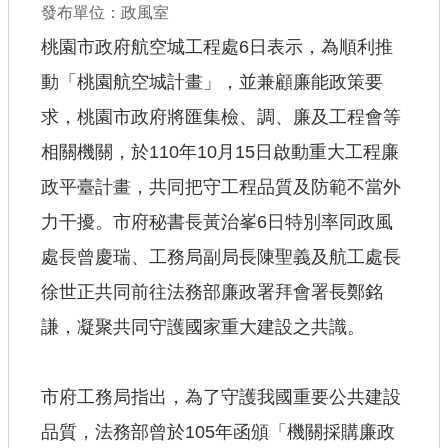
發布單位：政風室
查估
桃園市政府航空城工程處6日表示，為順利推
動「桃園航空城計畫」，並兼顧廉能政策要
工程
求，桃園市政府將匯集檢、調、廉及工程會等
回首頁
相關機關，於110年10月15日啟動重大工程廉
桃園市政府
政平臺計畫，共同把守工程品質及防範不當外
常見問答
力干擾。市府秘書長黃治峯6日特別率同政風
處長曾慶瑞、工務局副局長陳聖義及航工處長
工務局
徐世正共同前往法務部廉政署拜會署長鄭銘
市政信箱
謙，凝聚共同守護國家重大建設之共識。
網站導覽
【網站安全政策】
市府工務局指出，為了守護我國重要公共建設
【隱私權政策】
品質，法務部曾於105年函頒「機關採購廉政