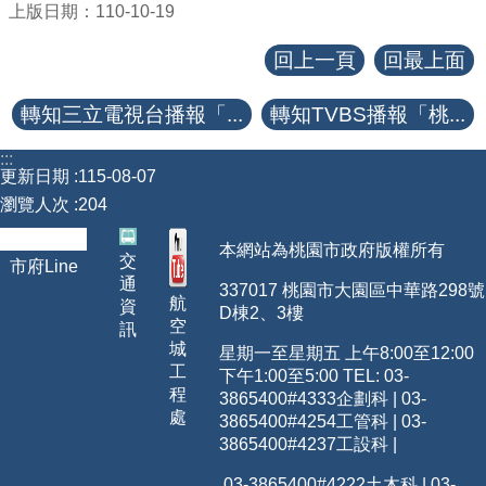
上版日期：110-10-19
回上一頁
回最上面
轉知三立電視台播報「...
轉知TVBS播報「桃...
:::
更新日期
115-08-07
瀏覽人次
204
本網站為桃園市政府版權所有
交
市府Line
通
337017 桃園市大園區中華路298號
航
資
D棟2、3樓
空
訊
城
星期一至星期五 上午8:00至12:00
工
下午1:00至5:00 TEL: 03-
程
3865400
#4333
企劃科 | 03-
處
3865400#4254工管科 | 03-
3865400#4237工設科 |
03-3865400#4222土木科 | 03-