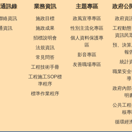
關通訊錄
業務資訊
主題專區
政府公
聯絡資訊
施政目標
政風宣導專區
政府資
通資訊
施政成果
性別主流化專區
工程動態
資訊民
招標說明會
個人資料保護專
區
預、決算
法規資訊
報
影音專區
常見問答
統計
友善職場專區
工程技術手冊
職業安全
工程施工SOP標
導
準程序
政府內部
標準作業程序
明
公共工程
核專
循環經