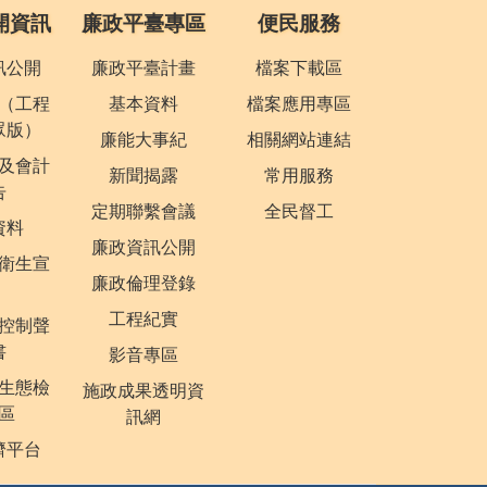
開資訊
廉政平臺專區
便民服務
訊公開
廉政平臺計畫
檔案下載區
（工程
基本資料
檔案應用專區
眾版）
廉能大事紀
相關網站連結
及會計
新聞揭露
常用服務
告
定期聯繫會議
全民督工
資料
廉政資訊公開
衛生宣
廉政倫理登錄
工程紀實
控制聲
書
影音專區
生態檢
施政成果透明資
區
訊網
濟平台