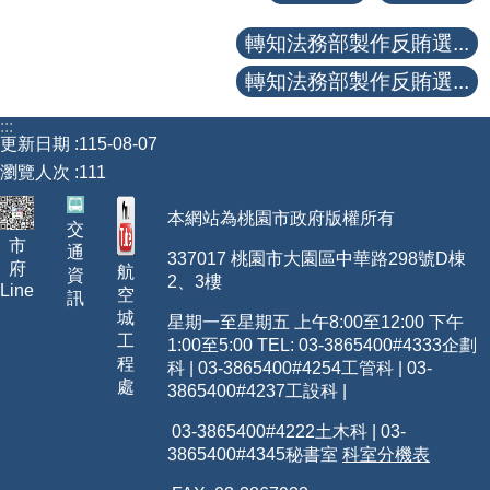
轉知法務部製作反賄選...
轉知法務部製作反賄選...
:::
更新日期
115-08-07
瀏覽人次
111
本網站為桃園市政府版權所有
交
市
通
337017 桃園市大園區中華路298號D棟
府
航
資
2、3樓
Line
空
訊
城
星期一至星期五 上午8:00至12:00 下午
工
1:00至5:00 TEL: 03-3865400
#4333
企劃
程
科 | 03-3865400#4254工管科 | 03-
處
3865400#4237工設科 |
03-3865400#4222土木科 | 03-
3865400#4345秘書室
科室分機表