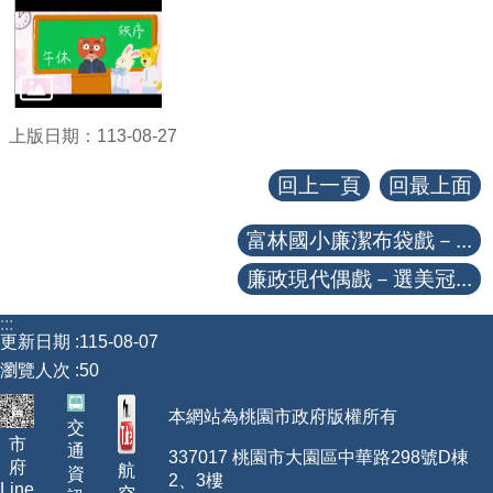
上版日期：113-08-27
回上一頁
回最上面
富林國小廉潔布袋戲－...
廉政現代偶戲－選美冠...
:::
更新日期
115-08-07
瀏覽人次
50
本網站為桃園市政府版權所有
交
市
通
337017 桃園市大園區中華路298號D棟
府
航
資
2、3樓
Line