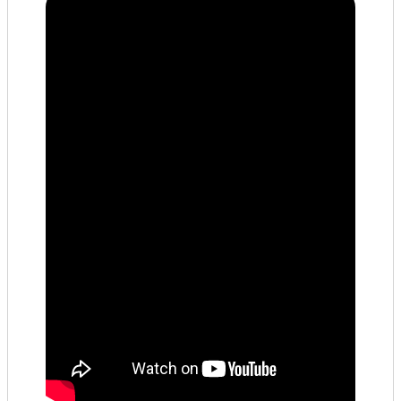
查估
工程
回首頁
桃園市政府
常見問答
工務局
市政信箱
網站導覽
【網站安全政策】
【隱私權政策】