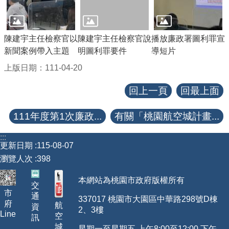
【政府網站資料開放宣告】
陳建宇主任檢察官以
陳建宇主任檢察官說
播放廉政署圖利罪宣
新聞案例帶入主題
明圖利罪要件
導短片
上版日期：111-04-20
回上一頁
回最上面
111年度第1次廉政...
有關「桃園航空城計畫...
:::
更新日期
115-08-07
瀏覽人次
398
本網站為桃園市政府版權所有
交
市
通
337017 桃園市大園區中華路298號D棟
府
航
資
2、3樓
Line
空
訊
城
星期一至星期五 上午8:00至12:00 下午