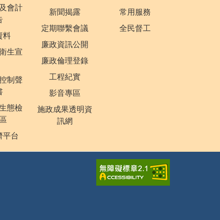
及會計
新聞揭露
常用服務
告
定期聯繫會議
全民督工
資料
廉政資訊公開
衛生宣
廉政倫理登錄
工程紀實
控制聲
書
影音專區
生態檢
施政成果透明資
區
訊網
濟平台