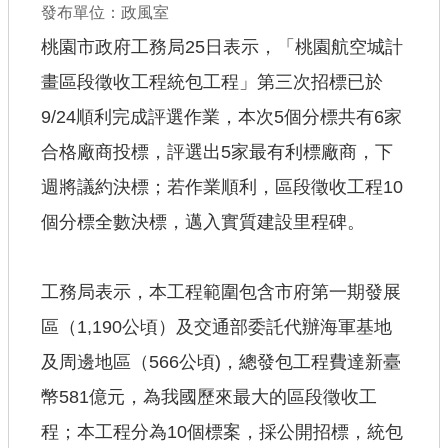
發布單位：政風室
查估
桃園市政府工務局25日表示，「桃園航空城計
畫區段徵收工程統包工程」第三次招標已於
工程
9/24順利完成評選作業，本次5個分標共有6家
回首頁
合格廠商投標，評選出5家最有利標廠商，下
桃園市政府
週將議約決標；若作業順利，區段徵收工程10
常見問答
個分標全數決標，邁入實質建設里程碑。
工務局
工務局表示，本工程範圍包含市府第一期發展
市政信箱
區（1,190公頃）及交通部委託代辦海軍基地
網站導覽
及周邊地區（566公頃)，總發包工程費達新臺
【網站安全政策】
幣581億元，為我國歷來最大的區段徵收工
【隱私權政策】
程；本工程分為10個標案，採公開招標，統包