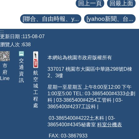
回上一頁
回最上面
[聯合、自由時報、y...
[yahoo新聞、台...
:::
更新日期
115-08-07
瀏覽人次
638
本網站為桃園市政府版權所有
交
市
通
337017 桃園市大園區中華路298號D棟
府
航
資
2、3樓
Line
空
訊
城
星期一至星期五 上午8:00至12:00 下午
工
1:00至5:00 TEL: 03-3865400
#4333
企劃
程
科 | 03-3865400#4254工管科 | 03-
處
3865400#4237工設科 |
03-3865400#4222土木科 | 03-
3865400#4345秘書室
科室分機表
FAX: 03-3867933