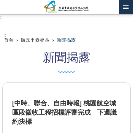
跳到主要內容區塊
:::
進階搜尋
:::
首頁
廉政平臺專區
新聞揭露
訊息公告
新聞揭露
認識我們
機關通訊錄
業務資訊
主題專區
[中時、聯合、自由時報] 桃園航空城
政府公開資訊
區段徵收工程招標評審完成 下週議
廉政平臺專區
約決標
便民服務