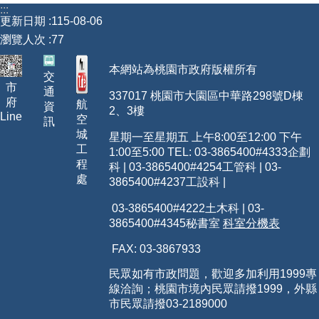
:::
更新日期
115-08-06
瀏覽人次
77
本網站為桃園市政府版權所有
交
市
通
337017 桃園市大園區中華路298號D棟
府
航
資
2、3樓
Line
空
訊
城
星期一至星期五 上午8:00至12:00 下午
工
1:00至5:00 TEL: 03-3865400
#4333
企劃
程
科 | 03-3865400#4254工管科 | 03-
處
3865400#4237工設科 |
03-3865400#4222土木科 | 03-
3865400#4345秘書室
科室分機表
FAX: 03-3867933
民眾如有市政問題，歡迎多加利用1999專
線洽詢；桃園市境內民眾請撥1999，外縣
市民眾請撥03-2189000