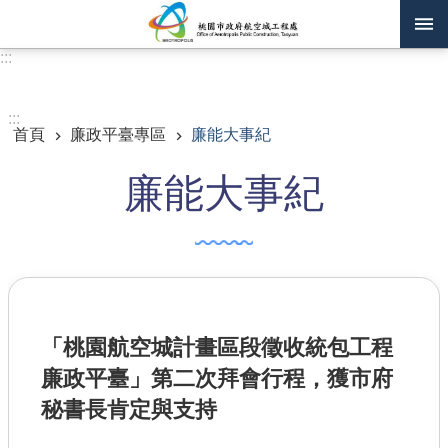
跳到主要內容區塊
:::
進階搜尋
:::
首頁
廉政平臺專區
廉能大事紀
訊息公告
廉能大事紀
認識我們
機關通訊錄
業務資訊
主題專區
「桃園航空城計畫區段徵收統包工程
政府公開資訊
廉政平臺」第二次拜會行程，獲市府
廉政平臺專區
秘書長肯定與支持
便民服務