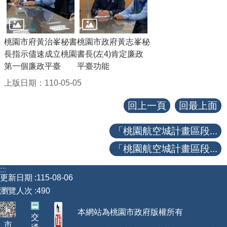
桃園市府黃治峯秘書
桃園市政府黃志峯秘
長指示儘速成立桃園
書長(左4)肯定廉政
第一個廉政平臺
平臺功能
上版日期：110-05-05
回上一頁
回最上面
「桃園航空城計畫區段...
「桃園航空城計畫區段...
:::
更新日期
115-08-06
瀏覽人次
490
本網站為桃園市政府版權所有
交
市