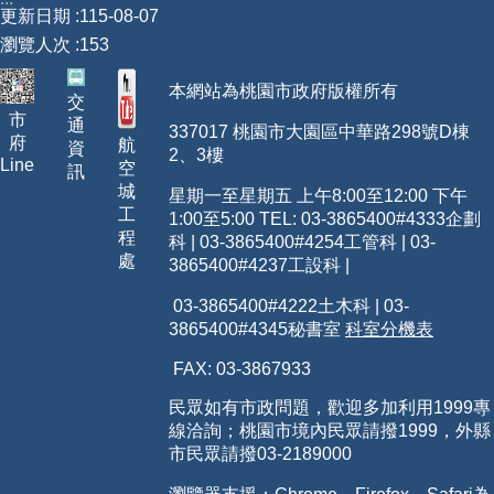
更新日期
115-08-07
【政府網站資料開放宣告】
瀏覽人次
153
本網站為桃園市政府版權所有
交
市
通
337017 桃園市大園區中華路298號D棟
府
航
資
2、3樓
Line
空
訊
城
星期一至星期五 上午8:00至12:00 下午
工
1:00至5:00 TEL: 03-3865400
#4333
企劃
程
科 | 03-3865400#4254工管科 | 03-
處
3865400#4237工設科 |
03-3865400#4222土木科 | 03-
3865400#4345秘書室
科室分機表
FAX: 03-3867933
民眾如有市政問題，歡迎多加利用1999專
線洽詢；桃園市境內民眾請撥1999，外縣
市民眾請撥03-2189000