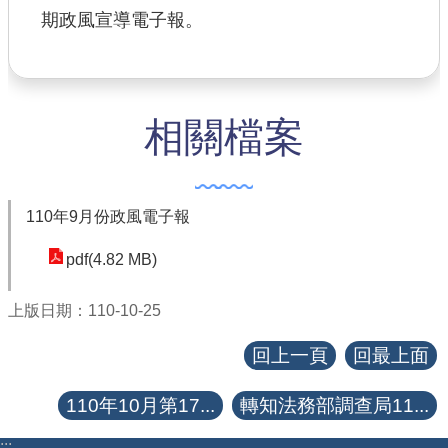
期政風宣導電子報。
查估
工程
相關檔案
回首頁
桃園市政府
常見問答
110年9月份政風電子報
工務局
pdf(4.82 MB)
市政信箱
上版日期：110-10-25
網站導覽
回上一頁
回最上面
【網站安全政策】
110年10月第17...
轉知法務部調查局11...
【隱私權政策】
:::