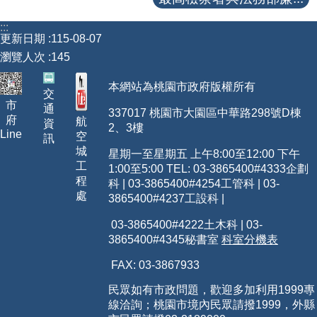
:::
更新日期
115-08-07
瀏覽人次
145
本網站為桃園市政府版權所有
交
市
通
337017 桃園市大園區中華路298號D棟
府
航
資
2、3樓
Line
空
訊
城
星期一至星期五 上午8:00至12:00 下午
工
1:00至5:00 TEL: 03-3865400
#4333
企劃
程
科 | 03-3865400#4254工管科 | 03-
處
3865400#4237工設科 |
03-3865400#4222土木科 | 03-
3865400#4345秘書室
科室分機表
FAX: 03-3867933
民眾如有市政問題，歡迎多加利用1999專
線洽詢；桃園市境內民眾請撥1999，外縣