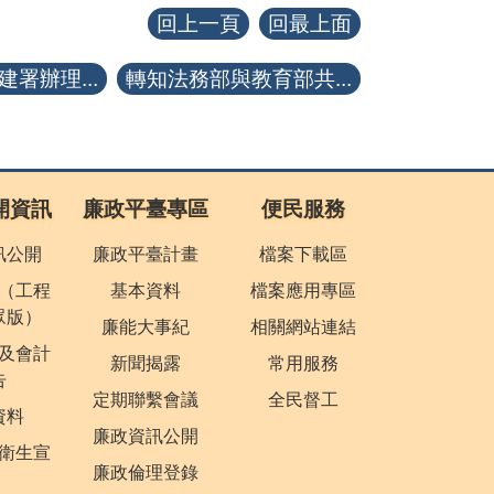
回上一頁
回最上面
署辦理...
轉知法務部與教育部共...
開資訊
廉政平臺專區
便民服務
訊公開
廉政平臺計畫
檔案下載區
（工程
基本資料
檔案應用專區
眾版）
廉能大事紀
相關網站連結
及會計
新聞揭露
常用服務
告
定期聯繫會議
全民督工
資料
廉政資訊公開
衛生宣
廉政倫理登錄