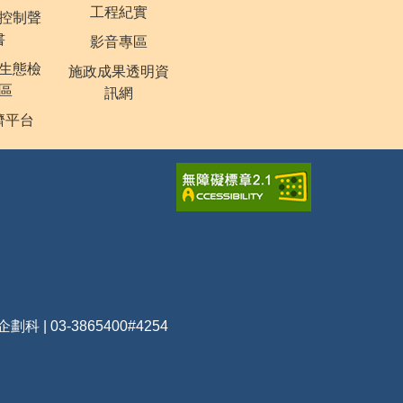
工程紀實
控制聲
書
影音專區
生態檢
施政成果透明資
區
訊網
濟平台
企劃科 | 03-3865400#4254