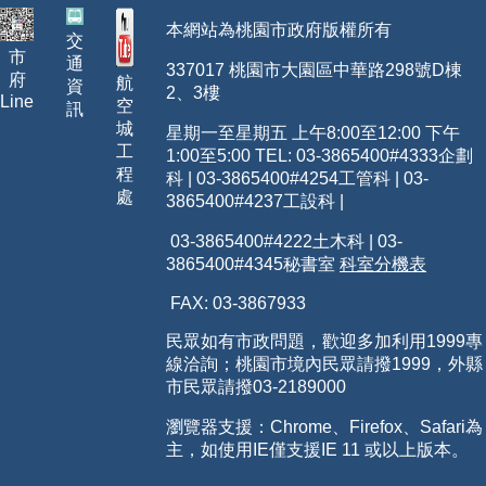
本網站為桃園市政府版權所有
交
市
通
337017 桃園市大園區中華路298號D棟
府
航
資
2、3樓
Line
空
訊
城
星期一至星期五 上午8:00至12:00 下午
工
1:00至5:00 TEL: 03-3865400
#4333
企劃
程
科 | 03-3865400#4254工管科 | 03-
處
3865400#4237工設科 |
03-3865400#4222土木科 | 03-
3865400#4345秘書室
科室分機表
FAX: 03-3867933
民眾如有市政問題，歡迎多加利用1999專
線洽詢；桃園市境內民眾請撥1999，外縣
市民眾請撥03-2189000
瀏覽器支援：Chrome、Firefox、Safari為
主，如使用IE僅支援IE 11 或以上版本。