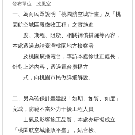
發布單位：政風室
查估
一、為向民眾說明「桃園航空城計畫」及「桃
園航空城區段徵收工程」之實施進
工程
度、期程、阻礙、相關補償措施等內容，
回首頁
本處透過邀請臺灣桃園地方檢察署
桃園市政府
及桃園廣播電台，專訪本處徐世正處長，
常見問答
針對上述內容，透過電台廣播方
式，向桃園市民做詳細解說。
工務局
市政信箱
二、另為確保計畫建設「如期、如質、如度」
網站導覽
完成，防範不當外力干擾工程人員
【網站安全政策】
士氣及影響施工品質，本處亦研擬成立
【隱私權政策】
「桃園航空城廉政平臺」，結合檢、