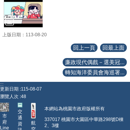
上版日期：113-08-20
回上一頁
回最上面
廉政現代偶戲－選美冠...
轉知海洋委員會海巡署...
:::
更新日期
115-08-07
瀏覽人次
48
本網站為桃園市政府版權所有
交
市
通
337017 桃園市大園區中華路298號D棟
府
航
資
2、3樓
Line
空
訊