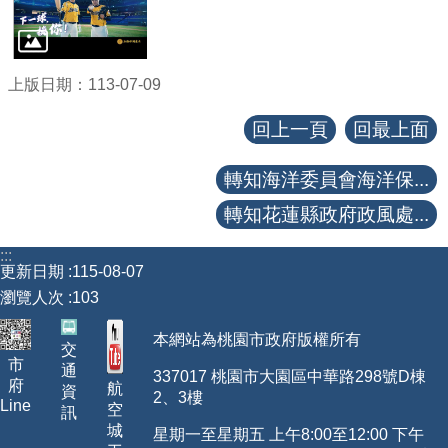
上版日期：113-07-09
回上一頁
回最上面
轉知海洋委員會海洋保...
轉知花蓮縣政府政風處...
:::
更新日期
115-08-07
瀏覽人次
103
本網站為桃園市政府版權所有
交
市
通
337017 桃園市大園區中華路298號D棟
府
航
資
2、3樓
Line
空
訊
城
星期一至星期五 上午8:00至12:00 下午