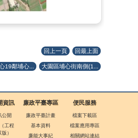
回上一頁
回最上面
19鄰埔心...
大園區埔心街南側(1...
開資訊
廉政平臺專區
便民服務
訊公開
廉政平臺計畫
檔案下載區
（工程
基本資料
檔案應用專區
眾版）
廉能大事紀
相關網站連結