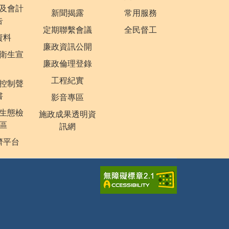
及會計
新聞揭露
常用服務
告
定期聯繫會議
全民督工
資料
廉政資訊公開
衛生宣
廉政倫理登錄
工程紀實
控制聲
書
影音專區
生態檢
施政成果透明資
區
訊網
濟平台