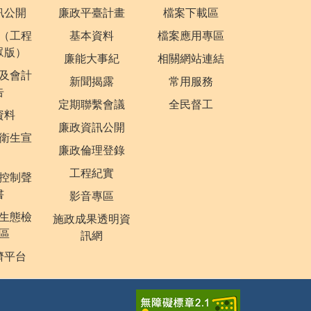
訊公開
廉政平臺計畫
檔案下載區
（工程
基本資料
檔案應用專區
眾版）
廉能大事紀
相關網站連結
及會計
新聞揭露
常用服務
告
定期聯繫會議
全民督工
資料
廉政資訊公開
衛生宣
廉政倫理登錄
工程紀實
控制聲
書
影音專區
生態檢
施政成果透明資
區
訊網
濟平台