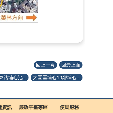
回上一頁
回最上面
路埔心池...
大園區埔心19鄰埔心...
開資訊
廉政平臺專區
便民服務