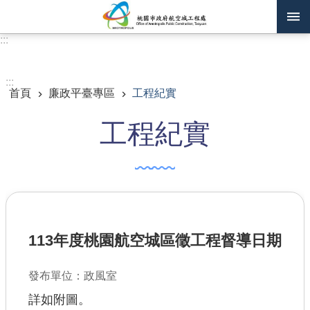
跳到主要內容區塊
:::
進階搜尋
:::
首頁
廉政平臺專區
工程紀實
訊息公告
工程紀實
認識我們
機關通訊錄
業務資訊
主題專區
113年度桃園航空城區徵工程督導日期
政府公開資訊
發布單位：政風室
廉政平臺專區
詳如附圖。
便民服務