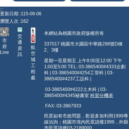
【政府網站資料開放宣告】
:::
更新日期
115-08-06
瀏覽人次
162
本網站為桃園市政府版權所有
交
市
通
337017 桃園市大園區中華路298號D棟
府
航
資
2、3樓
Line
空
訊
城
星期一至星期五 上午8:00至12:00 下午
工
1:00至5:00 TEL: 03-3865400
#4333
企劃
程
科 | 03-3865400#4254工管科 | 03-
處
3865400#4237工設科 |
03-3865400#4222土木科 | 03-
3865400#4345秘書室
科室分機表
FAX: 03-3867933
民眾如有市政問題，歡迎多加利用1999專
線洽詢；桃園市境內民眾請撥1999，外縣
市民眾請撥03-2189000