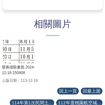
查估
工程
相關圖片
回首頁
桃園市政府
常見問答
工務局
螢幕擷取畫面 2024-
市政信箱
12-18 150808
網站導覽
上版日期：113-12-18
回上一頁
回最上面
【網站安全政策】
【隱私權政策】
114年第1次民間土...
112年度桃園航空城...