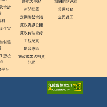
廉能大事紀
相關網站連結
及會計
新聞揭露
常用服務
告
定期聯繫會議
全民督工
資料
廉政資訊公開
衛生宣
廉政倫理登錄
工程紀實
控制聲
書
影音專區
生態檢
施政成果透明資
區
訊網
濟平台