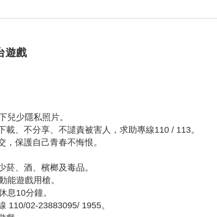
台遊戲
：
以下兒少隱私照片。
、不分享、不譴責被害人，求助專線110 / 113。
交，保護自己青春不悔恨。
少菸、酒、檳榔及毒品。
低動能遊戲用槍。
休息10分鐘。
02-23883095/ 1955。