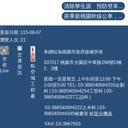
清除孳生源 預防登革...
【政府網站資料開放宣告】
搭乘新桃園幹線公車，...
:::
更新日期
115-08-07
瀏覽人次
21
本網站為桃園市政府版權所有
交
市
通
337017 桃園市大園區中華路298號D棟
府
航
資
2、3樓
Line
空
訊
城
星期一至星期五 上午8:00至12:00 下午
工
1:00至5:00 TEL: 03-3865400
#4333
企劃
程
科 | 03-3865400#4254工管科 | 03-
處
3865400#4237工設科 |
03-3865400#4222土木科 | 03-
3865400#4345秘書室
科室分機表
FAX: 03-3867933