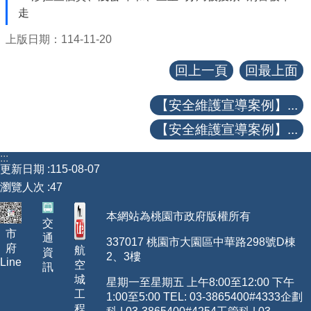
走
【政府網站資料開放宣告】
上版日期：114-11-20
回上一頁
回最上面
【安全維護宣導案例】...
【安全維護宣導案例】...
:::
更新日期
115-08-07
瀏覽人次
47
本網站為桃園市政府版權所有
交
市
通
337017 桃園市大園區中華路298號D棟
府
航
資
2、3樓
Line
空
訊
城
星期一至星期五 上午8:00至12:00 下午
工
1:00至5:00 TEL: 03-3865400
#4333
企劃
程