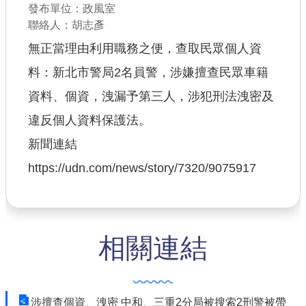
發布單位：政風室
聯絡人：胡志彥
查估
無正當理由利用職務之便，查取民眾個人資
工程
料：新北市警局2名員警，涉嫌擅查民眾車籍
回首頁
資料、個資，洩漏予第三人，涉犯刑法洩密及
桃園市政府
違反個人資料保護法。
新聞連結
常見問答
https://udn.com/news/story/7320/9075917
工務局
市政信箱
網站導覽
相關連結
【網站安全政策】
【隱私權政策】
涉擅查個資、洩密 中和、三重2分局被搜索2刑警被帶