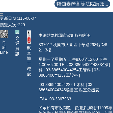
轉知臺灣高等法院廉政...
:::
更新日期
115-08-07
瀏覽人次
229
本網站為桃園市政府版權所有
交
市
通
337017 桃園市大園區中華路298號D棟
府
航
資
2、3樓
Line
空
訊
城
星期一至星期五 上午8:00至12:00 下午
工
1:00至5:00 TEL: 03-3865400
#4333
企劃
程
科 | 03-3865400#4254工管科 | 03-
處
3865400#4237工設科 |
03-3865400#4222土木科 | 03-
3865400#4345秘書室
科室分機表
FAX: 03-3867933
民眾如有市政問題，歡迎多加利用1999專