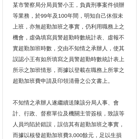
某市警察局分局員警小王，負責刑事案件偵辦
查估
等業務，於99年及100年間，明知自己休假未
上班，亦無超勤加班之事實，仍利用職務上之
工程
機會，虛偽填寫員警超勤時數統計表、虛報不
回首頁
實超勤加班時數，交由不知情之承辦人，使其
桃園市政府
誤認小王有如所填寫之員警超勤時數統計表上
常見問答
所示之加班情形，而據以登載在職務上所掌之
工務局
超勤加班費申請及印領清冊之公文書上。
市政信箱
不知情之承辦人遂繼續送陳該分局人事、會
網站導覽
計、行政、督察單位及機關主管簽核，致該等
【網站安全政策】
人員均陷於錯誤，誤信其有超勤加班之事實，
【隱私權政策】
而據以核發超勤加班費3,000餘元，足以生損