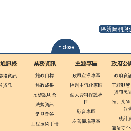
區辨圖利與便
close
關通訊錄
業務資訊
主題專區
政府公
聯絡資訊
施政目標
政風宣導專區
政府資
通資訊
施政成果
性別主流化專區
工程動態
資訊民
招標說明會
個人資料保護專
區
預、決算
法規資訊
報
影音專區
常見問答
統計
友善職場專區
工程技術手冊
職業安全