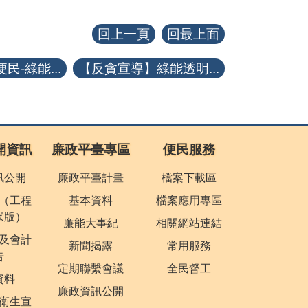
回上一頁
回最上面
民-綠能...
【反貪宣導】綠能透明...
開資訊
廉政平臺專區
便民服務
訊公開
廉政平臺計畫
檔案下載區
（工程
基本資料
檔案應用專區
眾版）
廉能大事紀
相關網站連結
及會計
新聞揭露
常用服務
告
定期聯繫會議
全民督工
資料
廉政資訊公開
衛生宣