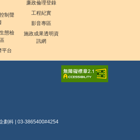
廉政倫理登錄
工程紀實
控制聲
書
影音專區
生態檢
施政成果透明資
區
訊網
濟平台
企劃科 | 03-3865400#4254